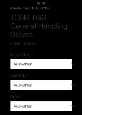
Artikelnummer: GLGB0035-8
TONS TGG -
General Handling
Gloves
Preis
3.648,45 NGN
Length (mm)
*
Cuff Style
*
Größe
*