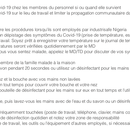
Covid-19 chez les membres du personnel si ou quand elle survient
vid-19 sur le lieu de travail et limiter la propagation communautaire d
e les procédures lorsqu'ils sont employés par industrisafe Nigeria
un dépistage des symptômes du Covid-19 (prise de température, esso
ravail. Soyez prêt à enregistrer votre température sur le journal de
ratures seront vérifiées quotidiennement par le MD
vous vous sentez malade, appelez le MD/TD pour discuter de vos sy
embre de la famille malade à la maison
avon pendant 20 secondes ou utilisez un désinfectant pour les mai
nez et la bouche avec vos mains non lavées
n tout temps pour couvrir votre bouche et votre nez
outeille de désinfectant pour les mains sur eux en tout temps et l'ut
, puis lavez-vous les mains avec de l'eau et du savon ou un désinf
fréquemment touchées (poste de travail, téléphone, clavier, mains c
 de désinfection quotidien et notez votre zone de responsabilité
e de travail, les outils ou l'équipement d'autres employés, si nécessa