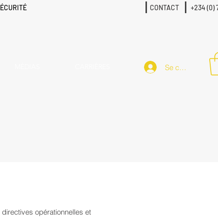
SÉCURITÉ
CONTACT
+234 (0) 
MÉDIAS
CARRIÈRES
Se connecter
directives opérationnelles et